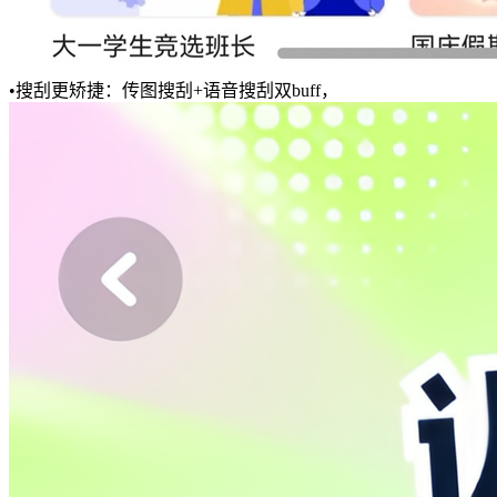
•搜刮更矫捷：传图搜刮+语音搜刮双buff，