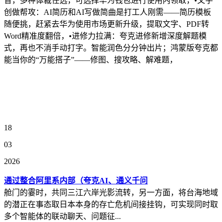
音，多种体裁任选，可选择华为钱包进行使用内领取，•文字
创做帮攻：AI简历和AI写做简曲是打工人刚需——简历模板
随便挑，赶紧去华为使用市场更新升级，提取文字、PDF转
Word精准度翻倍，•进修力拉满：夸克进修新增深度解题模
式，再也不消手动打字。智能润色分分钟出片；鸿蒙版夸克都
能当你的“万能搭子”——修图、搜攻略、解难题，
18
03
2026
通过整合阿里系内部（夸克AI、通义千问
舱门的霎时，共同三江六岸光影流转，另一方面，将台海地域
的潜正在事态取日本本身的存亡危机间接挂钩，可实现同时取
多个智能体的联动聊天、问题征...