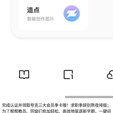
完成认证并领取夸克三大会员季卡哦！求职季辞别熬夜排版；
为了帮帮教员、同窗们愈加轻松、高效地驱逐新学期，一键间