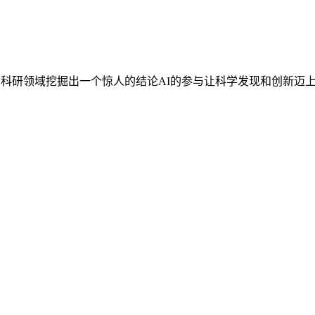
年，在AI + 科研领域挖掘出一个惊人的结论AI的参与让科学发现和创新