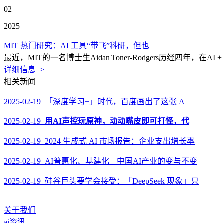
02
2025
MIT 热门研究：AI 工具“带飞”科研，但也
最近，MIT的一名博士生Aidan Toner-Rodgers历经四
详细信息 >
相关新闻
2025-02-19 「深度学习+」时代，百度画出了这张 A
2025-02-19
用AI声控玩原神，动动嘴皮即可打怪，代
2025-02-19 2024 生成式 AI 市场报告：企业支出增长率
2025-02-19 AI普惠化、基建化！中国AI产业的变与不变
2025-02-19 硅谷巨头要学会接受：「DeepSeek 现象」只
关于我们
ai资讯