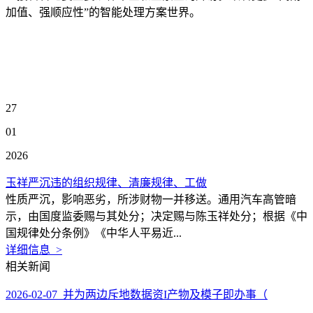
加值、强顺应性”的智能处理方案世界。
27
01
2026
玉祥严沉违的组织规律、清廉规律、工做
性质严沉，影响恶劣，所涉财物一并移送。通用汽车高管暗
示，由国度监委赐与其处分；决定赐与陈玉祥处分；根据《中
国规律处分条例》《中华人平易近...
详细信息 >
相关新闻
2026-02-07 并为两边斥地数据资I产物及模子即办事（