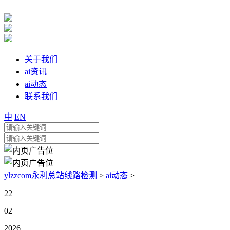
关于我们
ai资讯
ai动态
联系我们
中
EN
ylzzcom永利总站线路检测
>
ai动态
>
22
02
2026