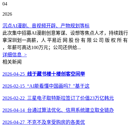
04
2026
沉点AI漫剧、音视频开辟、产物规划等标
此次集中招募AI漫剧创意筹谋、设想等焦点人才，持续践行
拿深圳划一高薪，人 平易近 网 股 份 有 限 公 司 版 权 所 有
，年薪可高达100万元；公司还供给...
详细信息 >
相关新闻
2026-04-25
线于藏书楼十楼创客空间举
2026-02-15 “AI能看懂中国画吗？”基于这
2026-02-22 三星电子取特斯拉签订了价值23万亿韩元
2026-04-14 台通过算法优化、信用系统建立取全链办
2026-04-27 不克不及享受购房的各类优