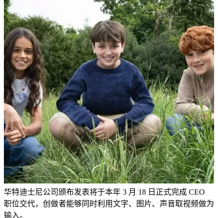
华特迪士尼公司颁布发表将于本年 3 月 18 日正式完成 CEO
职位交代，创做者能够同时利用文字、图片、声音取视频做为
输入。