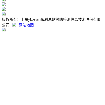
版权所有：山东ylzzcom永利总站线路检测信息技术股份有限
公司
网站地图