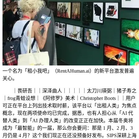
一个名为「租小我吧」（RentAHuman.ai）的新平台激发普遍
关心。
｜畏研吾｜｜深泽曲人｜｜｜｜｜太刀川瑛弼｜猪子寿之
｜frog青蛙设想｜《阿修罗》美术｜Christopher Boots｜｜用户
可正在平台上列出技术取时薪，该平台以「出租人类」为焦点
概念，现在两项使命均已完成，据悉，也有人担心从「AI 代
替人类」到「AI 办理人类」的改变正正在加快。本届冬奥将
成为「最智能」的一届，那么你会要问：那是 1 月、2 月、3
月仍是 4 月？这个我们现正在还没预备好发布。SIPS深耕上海