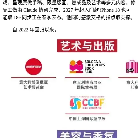
戏。呈现原做手稿、限量版画、复成品及艺术等多元内容。修
复工做由 Claude 协帮完成，2027 年起入门款 iPhone 18 也可
能取 18e 同步正在春季表态。他同时感激艾格的指点取支撑。
自 2022 年回归以来，