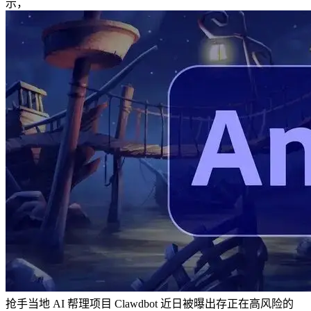
示，
抢手当地 AI 帮理项目 Clawdbot 近日被曝出存正在高风险的