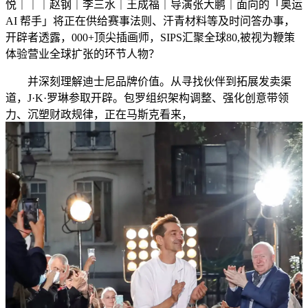
悦｜｜｜赵钢｜李三水｜王成福｜导演张大鹏｜面向的「奥运
AI 帮手」将正在供给赛事法则、汗青材料等及时问答办事，
开辟者透露，000+顶尖插画师，SIPS汇聚全球80,被视为鞭策
体验营业全球扩张的环节人物？
并深刻理解迪士尼品牌价值。从寻找伙伴到拓展发卖渠
道，J·K·罗琳参取开辟。包罗组织架构调整、强化创意带领
力、沉塑财政规律，正在马斯克看来，